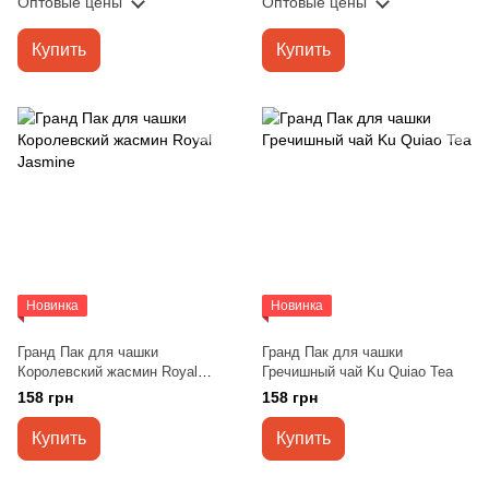
Оптовые цены
Оптовые цены
Купить
Купить
Новинка
Новинка
Гранд Пак для чашки
Гранд Пак для чашки
Королевский жасмин Royal
Гречишный чай Ku Quiao Tea
Jasmine
158 грн
158 грн
Купить
Купить