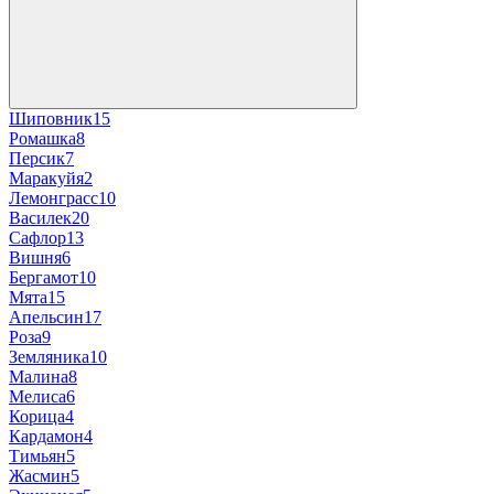
Шиповник
15
Ромашка
8
Персик
7
Маракуйя
2
Лемонграсс
10
Василек
20
Сафлор
13
Вишня
6
Бергамот
10
Мята
15
Апельсин
17
Роза
9
Земляника
10
Малина
8
Мелиса
6
Корица
4
Кардамон
4
Тимьян
5
Жасмин
5