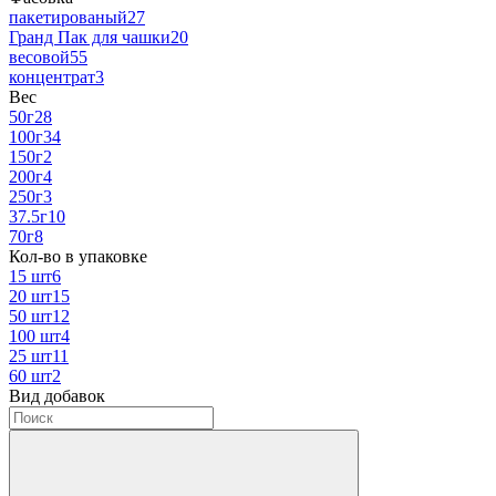
пакетированый
27
Гранд Пак для чашки
20
весовой
55
концентрат
3
Вес
50г
28
100г
34
150г
2
200г
4
250г
3
37.5г
10
70г
8
Кол-во в упаковке
15 шт
6
20 шт
15
50 шт
12
100 шт
4
25 шт
11
60 шт
2
Вид добавок