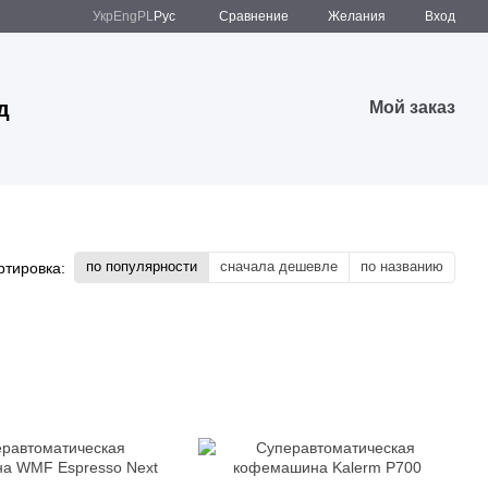
Сравнение
Укр
Eng
PL
Рус
Желания
Вход
д
Мой заказ
по популярности
сначала дешевле
по названию
ртировка: