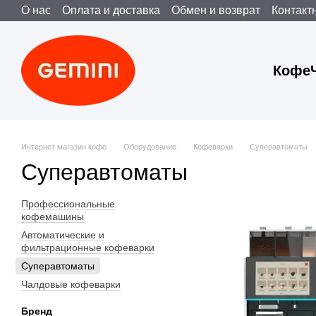
О нас
Оплата и доставка
Обмен и возврат
Контакт
Перейти к основному контенту
Пользовательское соглашение
Публічна оферта
Кофе
Интернет магазин кофе
Оборудование
Кофеварки
Суперавтоматы
Суперавтоматы
Профессиональные
кофемашины
Автоматические и
фильтрационные кофеварки
Суперавтоматы
Чалдовые кофеварки
Бренд