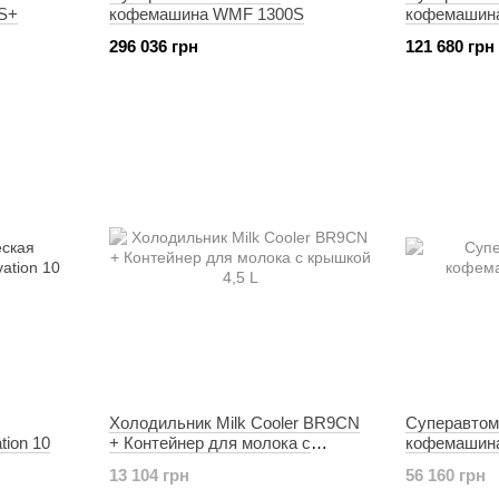
S+
кофемашина WMF 1300S
кофемашина
296 036 грн
121 680 грн
Холодильник Milk Cooler BR9CN
Суперавтом
ion 10
+ Контейнер для молока c
кофемашина
крышкой 4,5 L
13 104 грн
56 160 грн