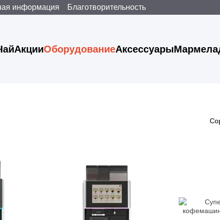
ная информация
Благотворительность
Чай
Акции
Оборудование
Аксессуары
Мармела
Со