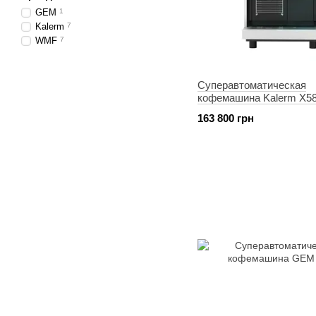
GEM
1
Kalerm
7
WMF
7
Суперавтоматическая
кофемашина Kalerm X5
163 800 грн