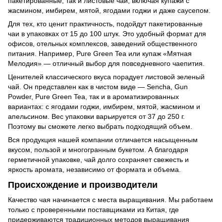
пакетированные, так и листовые чаи, включая купажи с
жасмином, имбирем, мятой, ягодами годжи и даже саусепом.
Для тех, кто ценит практичность, подойдут пакетированные
чаи в упаковках от 15 до 100 штук. Это удобный формат для
офисов, отельных комплексов, заведений общественного
питания. Например, Pure Green Tea или купаж «Мятная
Мелодия» — отличный выбор для повседневного чаепития.
Ценителей классического вкуса порадует листовой зеленый
чай. Он представлен как в чистом виде — Sencha, Gun
Powder, Pure Green Tea, так и в ароматизированных
вариантах: с ягодами годжи, имбирем, мятой, жасмином и
апельсином. Вес упаковки варьируется от 37 до 250 г.
Поэтому вы сможете легко выбрать подходящий объем.
Вся продукция нашей компании отличается насыщенным
вкусом, пользой и многогранным букетом. А благодаря
герметичной упаковке, чай долго сохраняет свежесть и
яркость аромата, независимо от формата и объема.
Происхождение и производители
Качество чая начинается с места выращивания. Мы работаем
только с проверенными поставщиками из Китая, где
придерживаются традиционных методов выращивания