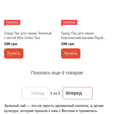
Новинка
Новинка
Гранд Пак для чашки Зеленый
Гранд Пак для чашки
с мятой Mint Green Tea
Королевский жасмин Royal
Jasmine
158 грн
158 грн
Купить
Купить
Показать еще 9 товаров
Назад
Вперед
1
из 2
Зеленый чай — это не просто ароматный напиток, а целая
культура, которая пришла к нам с Востока и прижилась