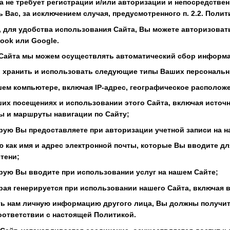
та не требует регистрации и/или авторизации и непосредств
Вас, за исключением случая, предусмотренного п. 2.2. Полит
, для удобства использования Сайта, Вы можете авторизовать
ook или Google.
 Сайта мы можем осуществлять автоматический сбор информа
, хранить и использовать следующие типы Ваших персональ
шем компьютере, включая IP-адрес, географическое располож
ших посещениях и использовании этого Сайта, включая исто
ы и маршруты навигации по Сайту;
рую Вы предоставляете при авторизации учетной записи на наш
ую как имя и адрес электронной почты, которые Вы вводите д
тени;
орую Вы вводите при использовании услуг на нашем Сайте;
рая генерируется при использовании нашего Сайта, включая 
ть нам личную информацию другого лица, Вы должны получить
ответствии с настоящей Политикой.