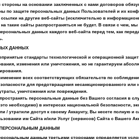
и стороны на основании заключенных с нами договоров обяз
ны по защите персональных данных Пользователей и их кон
ть ссылки на другие веб-сайты (исключительно в информацион
на такие сайты распространяться не будет. В связи с чем, м
ерсональных данных каждого веб-сайта перед тем, как пере
ь.
НЫХ ДАННЫХ
епринятые стандарты технологической и операционной защи
вания, изменения или уничтожения, но не гарантируем абсол
ирования.
рименение всех соответствующих обязательств по соблюдени
зопасности для предотвращения несанкционированного или 
 утраты, уничтожения или повреждения.
спространять персональные данные без Вашего согласия в с
 это необходимо) в интересах национальной безопасности, э
ли / утратили доступ к своему Аккаунту, Вы несете полную и
зовании им Сайта и/или Услуг (сервисов) Сайта с Вашего Акк
К ПЕРСОНАЛЬНЫМ ДАННЫМ
 персональным данным третьими сторонами определяется усл