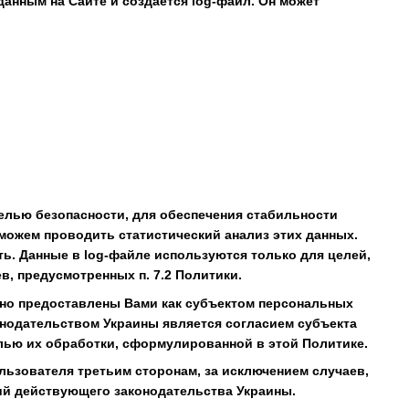
данным на Сайте и создается log-файл. Он может
елью безопасности, для обеспечения стабильности
 можем проводить статистический анализ этих данных.
ь. Данные в log-файле используются только для целей,
в, предусмотренных п. 7.2 Политики.
ьно предоставлены Вами как субъектом персональных
онодательством Украины является согласием субъекта
лью их обработки, сформулированной в этой Политике.
ользователя третьим сторонам, за исключением случаев,
й действующего законодательства Украины.