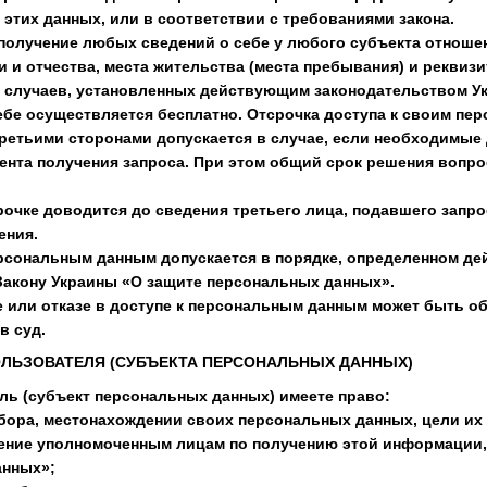
 этих данных, или в соответствии с требованиями закона.
а получение любых сведений о себе у любого субъекта отнош
и и отчества, места жительства (места пребывания) и реквиз
 случаев, установленных действующим законодательством У
себе осуществляется бесплатно. Отсрочка доступа к своим пе
етьими сторонами допускается в случае, если необходимые 
ента получения запроса. При этом общий срок решения вопро
срочке доводится до сведения третьего лица, подавшего запр
ения.
 персональным данным допускается в порядке, определенном д
Закону Украины «О защите персональных данных».
ке или отказе в доступе к персональным данным может быть 
в суд.
ПОЛЬЗОВАТЕЛЯ (СУБЪЕКТА ПЕРСОНАЛЬНЫХ ДАННЫХ)
ель (субъект персональных данных) имеете право:
 сбора, местонахождении своих персональных данных, цели и
ение уполномоченным лицам по получению этой информации, 
анных»;