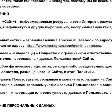
сетях, таких как Facebook и Instagram, поэтому мы не несем
ьих сторон.
ЛЕНИЯ
е – «Сайт») – информационные ресурсы в сети Интернет, разм
ю, графическую и другую информацию, воспринимаемую как е
ьных сетях» – страница Gemini Espresso в Facebook по адрес
gram по адресу
https://www.instagram.com/geminiespresso/
.
(далее – «Владелец») – Общество с ограниченной ответствен
ителем персональных данных Пользователей Сайта.
юбое физическое лицо, которое когда-либо осуществляло дост
зователя, размещенного на Сайте, и этой Политики.
я запись Пользователя, созданная в момент авторизации на С
ателя с использованием учетной записи Пользователя в социа
ные» – информация или совокупность данных о Пользователе
АНИЕ ПЕРСОНАЛЬНЫХ ДАННЫХ