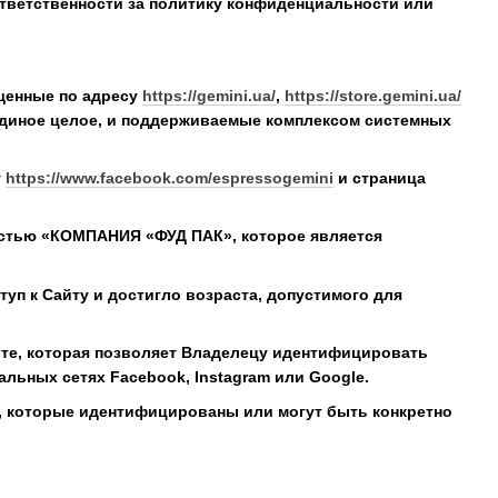
 ответственности за политику конфиденциальности или
ещенные по адресу
https://gemini.ua/
,
https://store.gemini.ua/
диное целое, и поддерживаемые комплексом системных
у
https://www.facebook.com/espressogemini
и страница
ностью «КОМПАНИЯ «ФУД ПАК», которое является
уп к Сайту и достигло возраста, допустимого для
айте, которая позволяет Владелецу идентифицировать
льных сетях Facebook, Instagram или Google.
, которые идентифицированы или могут быть конкретно