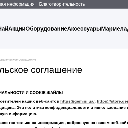
ная информация
Благотворительность
Чай
Акции
Оборудование
Аксессуары
Мармела
овательское соглашение
льское соглашение
ИАЛЬНОСТИ И COOKIE-ФАЙЛЫ
сетителей наших веб-сайтов
https://gemini.ua/
,
https://store.ge
ащищена. Эта политика конфиденциальности и использование c
чную информацию.
аняется только на информацию, собранную на нашем веб-сай