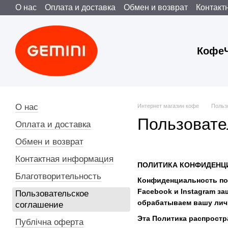
О нас
Оплата и доставка
Обмен и возврат
Контакт
Перейти к основному контенту
Пользовательское соглашение
Публічна оферта
Кофе
О нас
Интернет магазин кофе
Польз
Пользовате
Оплата и доставка
Обмен и возврат
Контактная информация
ПОЛИТИКА КОНФИДЕНЦ
Благотворительность
Конфиденциальность по
Facebook и Instagram з
Пользовательское
обрабатываем вашу ли
соглашение
Эта Политика распростр
Публічна оферта