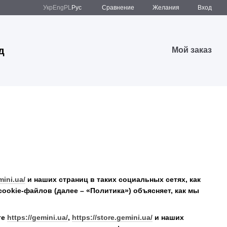
Сравнение
Укр
Eng
PL
Рус
Желания
Вход
д
Мой заказ
mini.ua/
и наших страниц в таких социальных сетях, как
ookie-файлов (далее – «Политика») объясняет, как мы
те
https://gemini.ua/
,
https://store.gemini.ua/
и наших