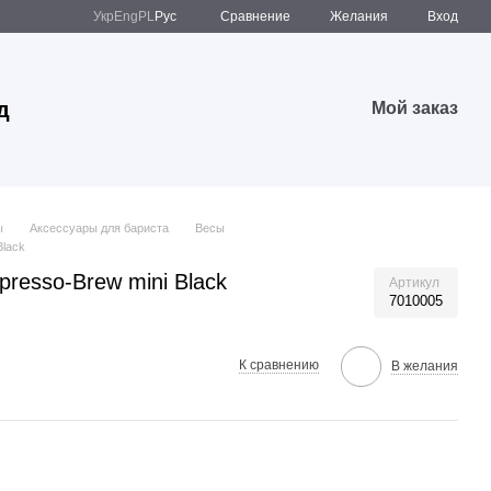
Сравнение
Укр
Eng
PL
Рус
Желания
Вход
д
Мой заказ
ы
Аксессуары для бариста
Весы
Black
resso-Brew mini Black
Артикул
7010005
К сравнению
В желания