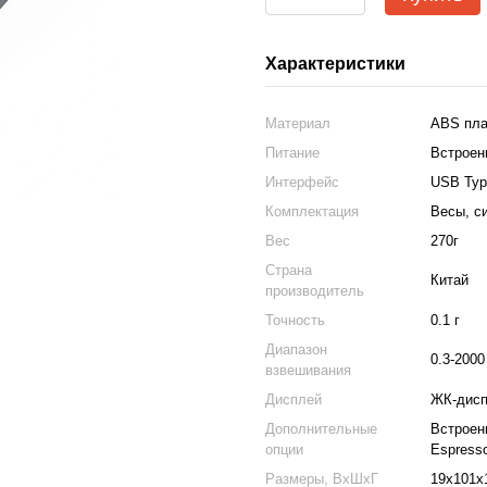
Характеристики
Материал
ABS пла
Питание
Встроен
Интерфейс
USB Typ
Комплектация
Весы, с
Вес
270г
Страна
Китай
производитель
Точность
0.1 г
Диапазон
0.3-2000
взвешивания
Дисплей
ЖК-дис
Дополнительные
Встроенн
опции
Espress
Размеры, ВхШхГ
19x101x