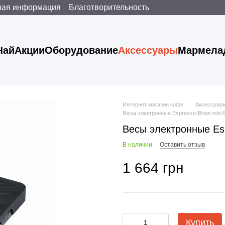
ная информация
Благотворительность
Чай
Акции
Оборудование
Аксессуары
Мармела
Интернет магазин кофе
Аксессуар
Весы электронные Espresso-Brew mini 
Весы электронные Esp
В наличии
Оставить отзыв
1 664 грн
Купить