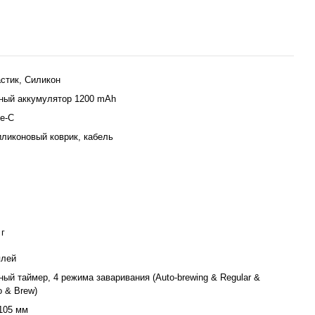
стик, Силикон
ный аккумулятор 1200 mAh
e-C
иликоновый коврик, кабель
 г
плей
ый таймер, 4 режима заваривания (Auto-brewing & Regular &
o & Brew)
105 мм