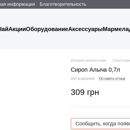
ная информация
Благотворительность
Чай
Акции
Оборудование
Аксессуары
Мармела
Интернет магазин кофе
Сопутству
Сироп Алыча 0,7л
Нет в наличии
Оставить отзыв
309 грн
Сообщить, когда появ