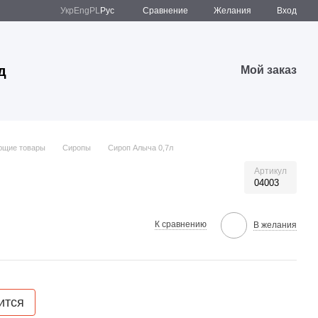
Сравнение
Укр
Eng
PL
Рус
Желания
Вход
д
Мой заказ
ющие товары
Сиропы
Сироп Алыча 0,7л
Артикул
04003
К сравнению
В желания
ится