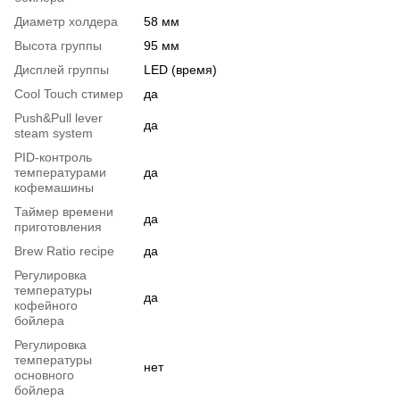
Диаметр холдера
58 мм
Высота группы
95 мм
Дисплей группы
LED (время)
Сool Touch стимер
да
Push&Pull lever
да
steam system
PID-контроль
температурами
да
кофемашины
Таймер времени
да
приготовления
Brew Ratio recipe
да
Регулировка
температуры
да
кофейного
бойлера
Регулировка
температуры
нет
основного
бойлера