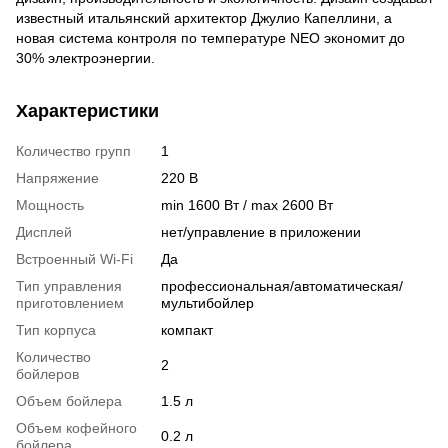
известный итальянский архитектор Джулио Капеллини, а
новая система контроля по температуре NEO экономит до
30% электроэнергии.
Характеристики
Количество групп
1
Напряжение
220 В
Мощность
min 1600 Вт / max 2600 Вт
Дисплей
нет/управление в приложении
Встроенный Wi-Fi
Да
Тип управления
профессиональная/автоматическая/
приготовлением
мультибойлер
Тип корпуса
компакт
Количество
2
бойлеров
Объем бойлера
1.5 л
Объем кофейного
0.2 л
бойлера