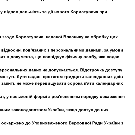
ну відповідальність за дії нового Користувача при
 згоди Користувача, наданої Власнику на обробку цих
а відносин, пов'язаних з персональними даними, за умови
ізитів документа, що посвідчує фізичну особу, яка подає
персональних даних не допускається. Відстрочка доступу
е можуть бути надані протягом тридцяти календарних днів
 запиті, не може перевищувати сорока п'яти календарних
ит, у письмовій формі з роз'ясненням порядку оскарження
инним законодавством України, якщо доступ до них
и оскаржено до Уповноваженого Верховної Ради України з