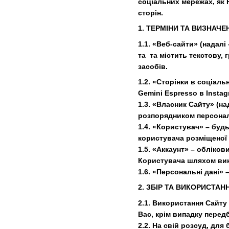
соціальних мережах, як F
сторін.
1. ТЕРМІНИ ТА ВИЗНАЧЕ
1.1. «Веб-сайти» (надалі
та та містить текстову,
засобів.
1.2. «Сторінки в соціал
Gemini Espresso в Insta
1.3. «Власник Сайту» (н
розпорядником персонал
1.4. «Користувач» – буд
користувача розміщеної н
1.5. «Аккаунт» – обліко
Користувача шляхом вик
1.6. «Персональні дані»
2. ЗБІР ТА ВИКОРИСТА
2.1. Використання Сайту
Вас, крім випадку передб
2.2. На свій розсуд, дл