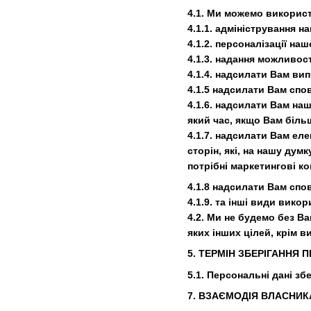
4.1. Ми можемо викорис
4.1.1. адміністрування н
4.1.2. персоналізації на
4.1.3. надання можливос
4.1.4. надсилати Вам вип
4.1.5 надсилати Вам сп
4.1.6. надсилати Вам на
який час, якщо Вам біль
4.1.7. надсилати Вам ел
сторін, які, на нашу ду
потрібні маркетингові ко
4.1.8 надсилати Вам спо
4.1.9. та інші види вико
4.2. Ми не будемо без В
яких інших цілей, крім 
5. ТЕРМІН ЗБЕРІГАННЯ
5.1. Персональні дані зб
7. ВЗАЄМОДІЯ ВЛАСНИ