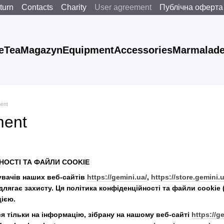
turn
Contacts
Charity
User agreement
Публічна оферта
e
Tea
Magazyn
Equipment
Accessories
Marmalad
ent
ment
НОСТІ ТА ФАЙЛИ COOKIE
увачів наших веб-сайтів
https://gemini.ua/
,
https://store.gemini.u
ідлягає захисту. Ця політика конфіденційності та файли cooki
ією.
 тільки на інформацію, зібрану на нашому веб-сайті
https://g