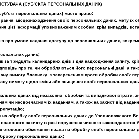
РИСТУВАЧА (СУБ’ЄКТА ПЕРСОНАЛЬНИХ ДАНИХ)
(суб’єкт персональних даних) маєте право:
ирання, місцезнаходження своїх персональних даних, мету їх 
я цієї інформації уповноваженим особам, крім випадків, вст
ю про умови надання доступу до персональних даних, зокрема
ерсональних даних;
 як за тридцять календарних днів з дня надходження запиту, кр
дповідь про те, чи обробляються його персональні дані, а та
ану вимогу Власнику із запереченням проти обробки своїх пе
ану вимогу щодо зміни або знищення своїх персональних дани
ональних даних від незаконної обробки та випадкової втрати, 
ям чи несвоєчасним їх наданням, а також на захист від надан
 репутацію;
ми на обробку своїх персональних даних до Уповноваженого Ве
 правового захисту в разі порушення чинного законодавства У
я стосовно обмеження права на обробку своїх персональних да
 обробку персональних даних;