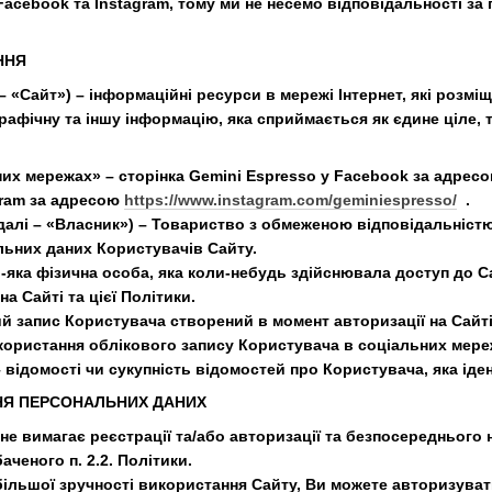
acebook та Instagram, тому ми не несемо відповідальності за п
ННЯ
 – «Сайт») – інформаційні ресурси в мережі Інтернет, які розм
 графічну та іншу інформацію, яка сприймається як єдине ціле
ьних мережах» – сторінка Gemini Espresso у Facebook за адрес
gram за адресою
https://www.instagram.com/geminiespresso/
.
адалі – «Власник») – Товариство з обмеженою відповідальніс
ьних даних Користувачів Сайту.
ь-яка фізична особа, яка коли-небудь здійснювала доступ до С
а Сайті та цієї Політики.
вий запис Користувача створений в момент авторизації на Сайт
ористання облікового запису Користувача в соціальних мереж
 – відомості чи сукупність відомостей про Користувача, яка ід
ННЯ ПЕРСОНАЛЬНИХ ДАНИХ
 не вимагає реєстрації та/або авторизації та безпосереднього
аченого п. 2.2. Політики.
я більшої зручності використання Сайту, Ви можете авторизув