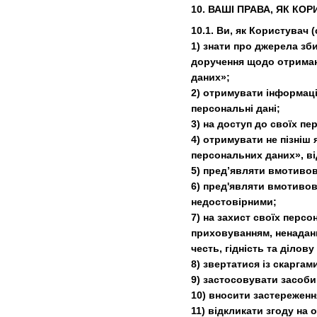
10. ВАШІ ПРАВА, ЯК КО
10.1. Ви, як Користувач 
1) знати про джерела зб
доручення щодо отриманн
даних»;
2) отримувати інформаці
персональні дані;
3) на доступ до своїх п
4) отримувати не пізніш
персональних даних», ві
5) пред’являти вмотивов
6) пред'являти вмотивов
недостовірними;
7) на захист своїх перс
приховуванням, ненаданн
честь, гідність та ділову
8) звертатися із скарга
9) застосовувати засоби
10) вносити застереженн
11) відкликати згоду на