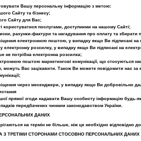
товувати Вашу персональну інформацію з метою:
ашого Сайту та бізнесу;
шого Сайту для Вас;
ті користуватися послугами, доступними на нашому Сайті;
иски, рахунки-фактури та нагадування про оплату та збирати п
овіщення електронною поштою, у випадку якщо Ви підписані н
шу електронну розсилку, у випадку якщо Ви підписані на елект
ше не потрібна електронна розсилка;
ектронною поштою маркетингові комунікації, що стосуються наш
мку, можуть Вас зацікавити. Також Ви можете повідомити нас з
мунікації;
віщення через месенджери, у випадку якщо Ви добровільно да
ристання
ашої прямої згоди надавати Вашу особисту інформацію будь-які
випадків передбачених чинним законодавством України.
 ПЕРСОНАЛЬНИХ ДАНИХ
ерігаються на термін не більше, ніж це необхідно відповідно до
КА З ТРЕТІМИ СТОРОНАМИ СТОСОВНО ПЕРСОНАЛЬНИХ ДАНИХ