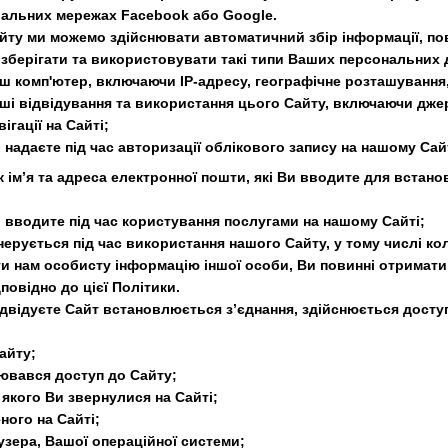
іальних мережах Facebook або Google.
айту ми можемо здійснювати автоматичний збір інформації, пов
 зберігати та використовувати такі типи Ваших персональних 
аш комп'ютер, включаючи IP-адресу, географічне розташування,
аші відвідування та використання цього Сайту, включаючи дже
ігації на Сайті;
и надаєте під час авторизації облікового запису на нашому Сайт
як ім’я та адреса електронної пошти, які Ви вводите для встано
Ви вводите під час користування послугами на нашому Сайті;
енерується під час використання нашого Сайту, у тому числі ко
и нам особисту інформацію іншої особи, Ви повинні отримати з
повідно до цієї Політики.
відвідуєте Сайт встановлюється з’єднання, здійснюється доступ
Сайту;
снювався доступ до Сайту;
о якого Ви звернулися на Сайті;
еного на Сайті;
аузера, Вашої операційної системи;