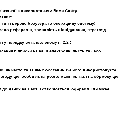
’язаної із використанням Вами Сайту.
даних:
 тип і версію браузера та операційну систему;
рело рефералів, тривалість відвідування, перегляд
і у порядку встановленому п. 2.2.;
влення підписки на наші електронні листи та / або
ли, як часто та за яких обставин Ви його використовуєте.
году цієї особи як на розголошення, так і на обробку цієї
 до даних на Сайті і створюється log-файл. Він може