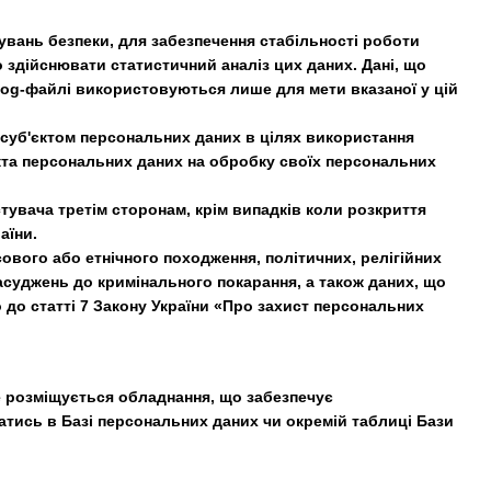
увань безпеки, для забезпечення стабільності роботи
о здійснювати статистичний аналіз цих даних. Дані, що
 log-файлі використовуються лише для мети вказаної у цій
к суб'єктом персональних даних в цілях використання
єкта персональних даних на обробку своїх персональних
тувача третім сторонам, крім випадків коли розкриття
аїни.
ового або етнічного походження, політичних, релігійних
засуджень до кримінального покарання, а також даних, що
 до статті 7 Закону України «Про захист персональних
де розміщується обладнання, що забезпечує
атись в Базі персональних даних чи окремій таблиці Бази