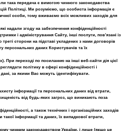
коли така передача є вимогою чинного законодавства
 цій Політиці. Ми розуміємо, що особиста інформація є
ізичної особи, тому вживаємо всіх можливих заходів для
які надали згоду на забезпечення конфіденційності
римки і адміністрування Сайту, інші послуги, пов’язані із
 треті сторони на підставі укладених з нами договорів
у персональних даних Користувачів та їх
). При переході по посиланню на інші веб-сайти дія цієї
реглядати політику в сфері конфіденційності і
дані, за якими Вас можуть ідентифікувати.
ахисту інформації та персональних даних від втрати,
хищеність від будь-яких загроз, що виникають поза
денційності, а також технічних і організаційних заходів
такої інформації та даних, їх випадкової втрати,
ному чинним законодавством України, і лише (якщо це