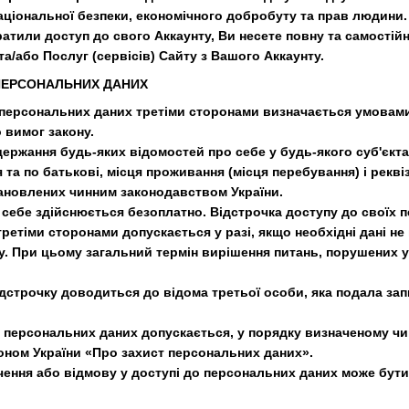
національної безпеки, економічного добробуту та прав людини.
ратили доступ до свого Аккаунту, Ви несете повну та самостій
а/або Послуг (сервісів) Сайту з Вашого Аккаунту.
 ПЕРСОНАЛЬНИХ ДАНИХ
 персональних даних третіми сторонами визначається умовами
 вимог закону.
одержання будь-яких відомостей про себе у будь-якого суб'єкт
я та по батькові, місця проживання (місця перебування) і рекв
становлених чинним законодавством України.
о себе здійснюється безоплатно. Відстрочка доступу до своїх 
ретіми сторонами допускається у разі, якщо необхідні дані н
у. При цьому загальний термін вирішення питань, порушених у
ідстрочку доводиться до відома третьої особи, яка подала зап
до персональних даних допускається, у порядку визначеному ч
коном України «Про захист персональних даних».
очення або відмову у доступі до персональних даних може бут