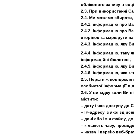
облікового запису в соц
2.3. При використанні С
2.4. Ми можемо збирати,
2.4.1. інформацію про В
2.4.2. інформацію про В
сторінок та маршрути нав
2.4.3. інформацію, яку В
2.4.4. інформацію, таку 
інформаційні бюлетені;
2.4.5. інформацію, яку 
2.4.6. інформацію, яка г
2.5. Перш ніж повідомлят
особистої інформації від
2.6. У випадку коли Ви 
містити:
– дату і час доступу до 
– IP-адресу, з якої здій
– дані або ім’я файлу, д
– кількість часу, провед
– назву і версію веб-бр