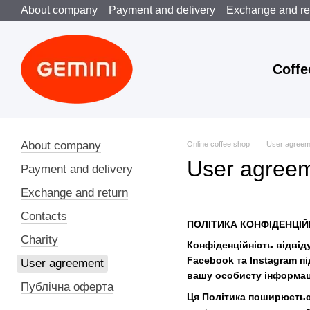
About company
Payment and delivery
Exchange and re
Skip to main content
Coffe
About company
Online coffee shop
User agreem
User agree
Payment and delivery
Exchange and return
Contacts
ПОЛІТИКА КОНФІДЕНЦІЙ
Charity
Конфіденційність відвід
Facebook та Instagram п
User agreement
вашу особисту інформац
Публічна оферта
Ця Політика поширюється