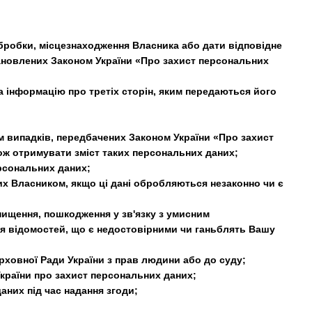
обробки, місцезнаходження Власника або дати відповідне
ановлених Законом України «Про захист персональних
 інформацію про третіх сторін, яким передаються його
ім випадків, передбачених Законом України «Про захист
кож отримувати зміст таких персональних даних;
рсональних даних;
х Власником, якщо ці дані обробляються незаконно чи є
знищення, пошкодження у зв'язку з умисним
ня відомостей, що є недостовірними чи ганьблять Вашу
рховної Ради України з прав людини або до суду;
країни про захист персональних даних;
них під час надання згоди;