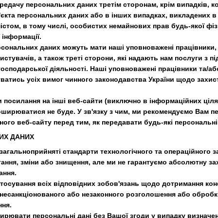
ередачу персональних даних третім сторонам, крім випадків, 
б'єкта персональних даних або в інших випадках, викладених в
змістом, в тому числі, особистих немайнових прав будь-якої ф
 інформації.
рсональних даних можуть мати наші уповноважені працівники, 
тувачів, а також треті сторони, які надають нам послуги з підт
осподарської діяльності. Наші уповноважені працівники та/або
атись усіх вимог чинного законодавства України щодо захист
и посилання на інші веб-сайти (виключно в інформаційних цілях
поширюватися не буде. У зв'язку з чим, ми рекомендуємо Вам пе
ого веб-сайту перед тим, як передавати будь-які персональні 
ИХ ДАНИХ
загальноприйняті стандарти технологічного та операційного з
ння, зміни або знищення, але ми не гарантуємо абсолютну за
ання.
стосування всіх відповідних зобов'язань щодо дотримання конфі
 несанкціонованого або незаконного розголошення або обробки 
ня.
ирювати персональні дані без Вашої згоди у випадку визначе