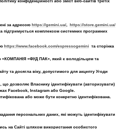
олітику конфіденційності або зміст веб-сайтів третіх
іщені за адресою
https://gemini.ua/
,
https://store.gemini.ua/
, та підтримується комплексом системних програмних
ою
https://www.facebook.com/espressogemini
та сторінка
тю «КОМПАНІЯ «ФУД ПАК», який є володільцем та
айту та досягла віку, допустимого для акцепту Угоди
і, що дозволяє Власнику ідентифікувати (авторизувати)
ах Facebook, Instagram або Google.
ентифікована або може бути конкретно ідентифікована.
 надання персональних даних, які можуть ідентифікувати
атись на Сайті шляхом використання особистого