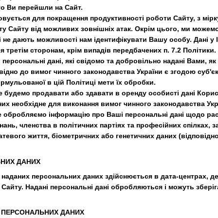
го Ви перейшли на Сайт.
вується для покращення продуктивності роботи Сайту, з мірк
сту Сайту від можливих зовнішніх атак. Окрім цього, ми можем
і не дають можливості нам ідентифікувати Вашу особу. Дані у
я третім сторонам, крім випадів передбачених п. 7.2 Політики.
і персональні дані, які свідомо та добровільно надані Вами, я
овідно до вимог чинного законодавства України є згодою суб'
рмульованої в цій Політиці мети їх обробки.
не будемо продавати або здавати в оренду особисті дані Корис
их необхідне для виконання вимог чинного законодавства Укр
не обробляємо інформацію про Ваші персональні дані щодо рас
нань, членства в політичних партіях та професійних спілках, 
атевого життя, біометричних або генетичних даних (відповідно
ЬНИХ ДАНИХ
ня наданих персональних даних здійснюється в дата-центрах, 
 Сайту. Надані персональні дані обробляються і можуть зберіг
Я ПЕРСОНАЛЬНИХ ДАНИХ