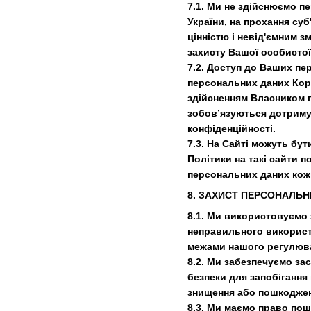
7.1. Ми не здійснюємо п
України, на прохання су
цінністю і невід'ємним 
захисту Вашої особистої
7.2. Доступ до Ваших пе
персональних даних Корис
здійсненням Власником г
зобов’язуються дотримув
конфіденційності.
7.3. На Сайті можуть бут
Політики на такі сайти 
персональних даних кожн
8. ЗАХИСТ ПЕРСОНАЛЬН
8.1. Ми використовуємо 
неправильного використа
межами нашого регулюв
8.2. Ми забезпечуємо за
безпеки для запобігання
знищення або пошкоджен
8.3. Ми маємо право пош