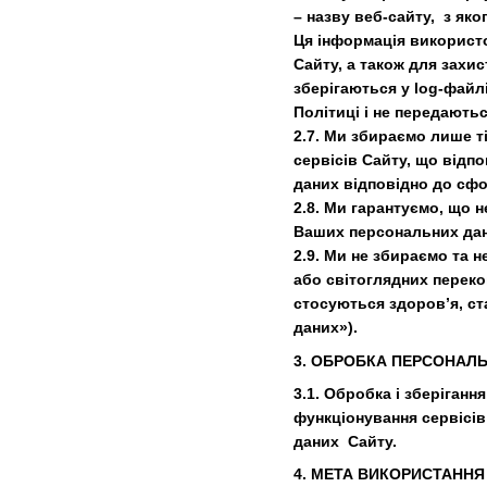
– назву веб-сайту, з яко
Ця інформація використо
Сайту, а також для захи
зберігаються у log-файл
Політиці і не передаютьс
2.7. Ми збираємо лише т
сервісів Сайту, що відп
даних відповідно до сфо
2.8. Ми гарантуємо, що 
Ваших персональних дан
2.9. Ми не збираємо та 
або світоглядних переко
стосуються здоров’я, ст
даних»).
3. ОБРОБКА ПЕРСОНАЛ
3.1. Обробка і зберіган
функціонування сервісів
даних Сайту.
4. МЕТА ВИКОРИСТАНН