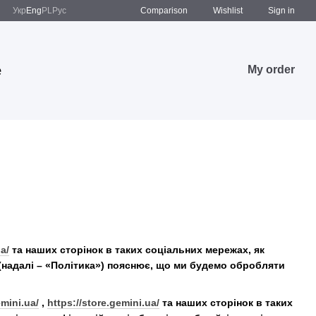
Comparison
Укр
Eng
PL
Рус
Wishlist
Sign in
e
My order
a/
та наших сторінок в таких соціальних мережах, як
e (надалі – «Політика») пояснює, що ми будемо обробляти
emini.ua/
,
https://store.gemini.ua/
та наших сторінок в таких