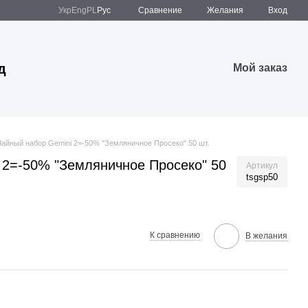
Сравнение
Укр
Eng
PL
Рус
Желания
Вход
д
Мой заказ
Чайный набор Gemini 2=-50% "Земляничное Просеко" 50 шт.
 2=-50% "Земляничное Просеко" 50
Артикул
tsgsp50
К сравнению
В желания