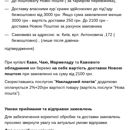
До поштомату Нової пошти ( за тарифом перевізника),
Доставку власними кур`єрами здійснюємо до під'їзду
безкоштовно від 3000 грн. Якщо сума замовлення менше
3000 грн - вартість доставки 250 грн. До 2100 грн -
доставка Новою Поштою за рахунок замовника
Самовивіз за адресою: м. Київ, вул. Антоновича ,172 (
безкоштовно) , (лише після дзвінка-
підтвердження)
При купівлі
Кави,
Чаю, Мармеладу
та
Кавового
обладнання
ми беремо
на себе вартість доставки Новою
поштою
при замовленні на суму від 2100 грн.
Скориставшись послугою "
Накладений платіж
" додатково
оплачується 2%+20грн вартості товару (вартість послуги "Нова
пошта").
Умови приймання та відправки замовлень
Для забезпечення коректної обробки та доставки замовлень
просимо звернути увагу на актуальні умови відправки.