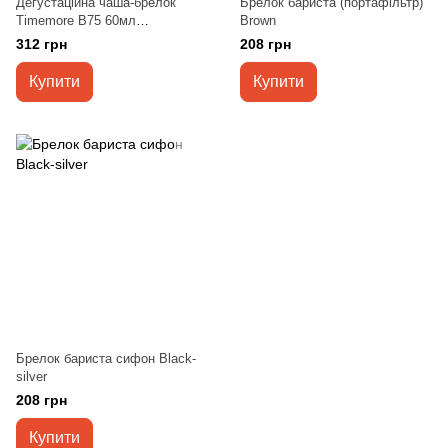
Дегустаційна чаша-брелок
Брелок бариста (портафільтр)
Тimemore B75 60мл
Brown
Transparent Black
312 грн
208 грн
Купити
Купити
Брелок бариста сифон Black-
silver
208 грн
Купити