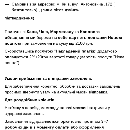
Самовивіз за адресою: м. Київ, вул. Антоновича ,172 (
безкоштовно) , (лише після дзвінка-
підтвердження)
При купівлі
Кави,
Чаю, Мармеладу
та
Кавового
обладнання
ми беремо
на себе вартість доставки Новою
поштою
при замовленні на суму від 2100 грн.
Скориставшись послугою "
Накладений платіж
" додатково
оплачується 2%+20грн вартості товару (вартість послуги "Нова
пошта").
Умови приймання та відправки замовлень
Для забезпечення коректної обробки та доставки замовлень
просимо звернути увагу на актуальні умови відправки.
Для роздрібних клієнтів
У зв’язку з переїздом складу наразі можливі затримки у
відправці замовлень.
Замовлення відправляються орієнтовно протягом
3–7
робочих днів з моменту оплати
або оформлення