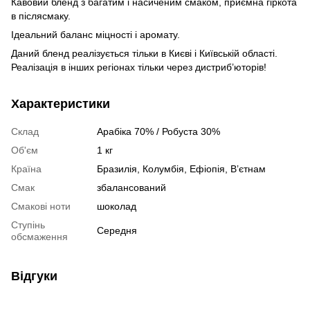
Кавовий бленд з багатим і насиченим смаком, приємна гіркота
в післясмаку.
Ідеальний баланс міцності і аромату.
Даний бленд реалізується тільки в Києві і Київській області.
Реалізація в інших регіонах тільки через дистриб’юторів!
Характеристики
Склад
Арабіка 70% / Робуста 30%
Об'єм
1 кг
Країна
Бразилія, Колумбія, Ефіопія, В’єтнам
Смак
збалансований
Смакові ноти
шоколад
Ступінь
Середня
обсмаження
Відгуки