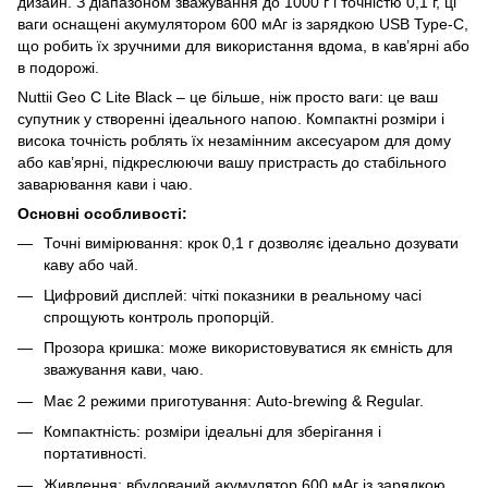
дизайн. З діапазоном зважування до 1000 г і точністю 0,1 г, ці
ваги оснащені акумулятором 600 мАг із зарядкою USB Type-C,
що робить їх зручними для використання вдома, в кав’ярні або
в подорожі.
Nuttii Geo C Lite Black – це більше, ніж просто ваги: це ваш
супутник у створенні ідеального напою. Компактні розміри і
висока точність роблять їх незамінним аксесуаром для дому
або кав’ярні, підкреслюючи вашу пристрасть до стабільного
заварювання кави і чаю.
Основні особливості:
Точні вимірювання: крок 0,1 г дозволяє ідеально дозувати
каву або чай.
Цифровий дисплей: чіткі показники в реальному часі
спрощують контроль пропорцій.
Прозора кришка: може використовуватися як ємність для
зважування кави, чаю.
Має 2 режими приготування: Auto-brewing & Regular.
Компактність: розміри ідеальні для зберігання і
портативності.
Живлення: вбудований акумулятор 600 мАг із зарядкою