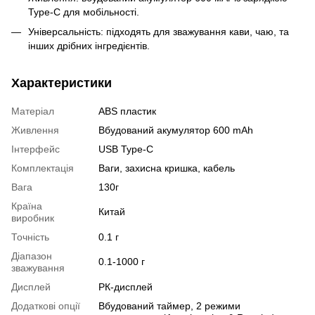
Type-C для мобільності.
Універсальність: підходять для зважування кави, чаю, та
інших дрібних інгредієнтів.
Характеристики
Матеріал
ABS пластик
Живлення
Вбудований акумулятор 600 mAh
Інтерфейс
USB Type-C
Комплектація
Ваги, захисна кришка, кабель
Вага
130г
Країна
Китай
виробник
Точність
0.1 г
Діапазон
0.1-1000 г
зважування
Дисплей
РК-дисплей
Додаткові опції
Вбудований таймер, 2 режими