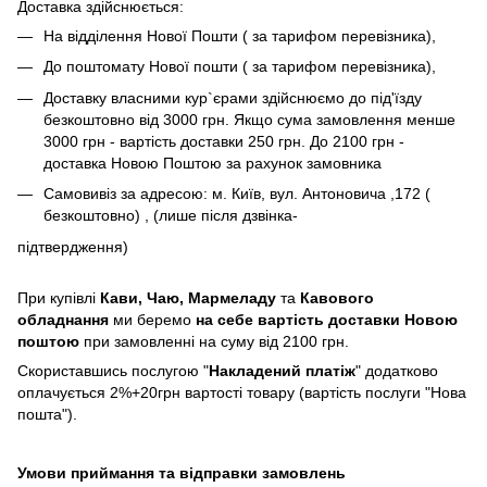
Доставка здійснюється:
На відділення Нової Пошти ( за тарифом перевізника),
До поштомату Нової пошти ( за тарифом перевізника),
Доставку власними кур`єрами здійснюємо до під'їзду
безкоштовно від 3000 грн. Якщо сума замовлення менше
3000 грн - вартість доставки 250 грн. До 2100 грн -
доставка Новою Поштою за рахунок замовника
Самовивіз за адресою: м. Київ, вул. Антоновича ,172 (
безкоштовно) , (лише після дзвінка-
підтвердження)
При купівлі
Кави,
Чаю, Мармеладу
та
Кавового
обладнання
ми беремо
на себе вартість доставки Новою
поштою
при замовленні на суму від 2100 грн.
Скориставшись послугою "
Накладений платіж
" додатково
оплачується 2%+20грн вартості товару (вартість послуги "Нова
пошта").
Умови приймання та відправки замовлень