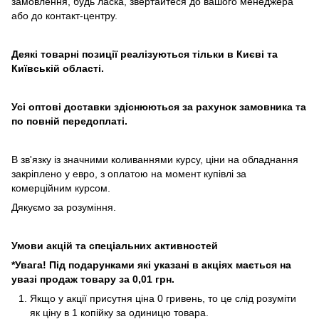
замовлення, будь ласка, звертайтеся до вашого менеджера
або до контакт-центру.
Деякі товарні позиції реалізуються тільки в Києві та
Київській області.
Усі оптові доставки здіснюються за рахунок замовника та
по повній передоплаті.
В зв'язку із значними коливаннями курсу, ціни на обладнання
закріплено у евро, з оплатою на момент купівлі за
комерційним курсом.
Дякуємо за розуміння.
Умови акцій та спеціальних активностей
*Увага! Під подарунками які указані в акціях мається на
увазі продаж товару за 0,01 грн.
Якщо у акції присутня ціна 0 гривень, то це слід розуміти
як ціну в 1 копійку за одиницю товара.