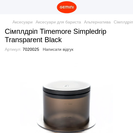
Аксесуари
Аксесуари для бариста
Альтернатива
Сімплдріп
Сімплдріп Timemore Simpledrip
Transparent Black
Артикул:
7020025
Написати відгук