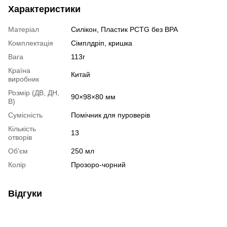
Характеристики
Матеріал
Силікон, Пластик PCTG без BPA
Комплектація
Сімплдріп, кришка
Вага
113г
Країна
Китай
виробник
Розмір (ДВ, ДН,
90×98×80 мм
В)
Сумісність
Помічник для пуроверів
Кількість
13
отворів
Об'єм
250 мл
Колір
Прозоро-чорний
Відгуки