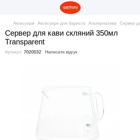
Аксесуари
Аксесуари для бариста
Альтернатива
Сервер дл
Сервер для кави скляний 350мл
Transparent
Артикул:
7020032
Написати відгук