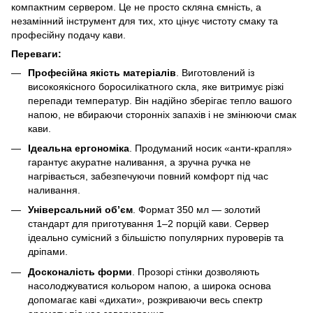
компактним сервером. Це не просто скляна ємність, а
незамінний інструмент для тих, хто цінує чистоту смаку та
професійну подачу кави.
Переваги:
Професійна якість матеріалів
. Виготовлений із
високоякісного боросилікатного скла, яке витримує різкі
перепади температур. Він надійно зберігає тепло вашого
напою, не вбираючи сторонніх запахів і не змінюючи смак
кави.
Ідеальна ергономіка
. Продуманий носик «анти-крапля»
гарантує акуратне наливання, а зручна ручка не
нагрівається, забезпечуючи повний комфорт під час
наливання.
Універсальний об’єм
. Формат 350 мл — золотий
стандарт для приготування 1–2 порцій кави. Сервер
ідеально сумісний з більшістю популярних пуроверів та
дріпами.
Досконалість форми
. Прозорі стінки дозволяють
насолоджуватися кольором напою, а широка основа
допомагає каві «дихати», розкриваючи весь спектр