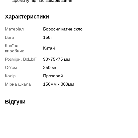
аромату під час заварювання.
Характеристики
Матеріал
Боросилікатне скло
Вага
158г
Країна
Китай
виробник
Розміри, ВхШхГ
90×75×75 мм
Об'єм
350 мл
Колір
Прозорий
Мірна шкала
150мм - 300мм
Відгуки