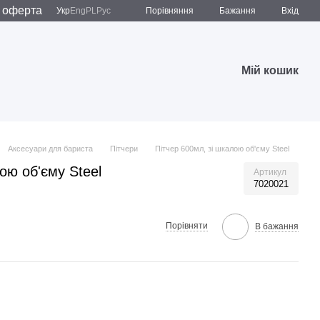
 оферта
Порівняння
Укр
Eng
PL
Рус
Бажання
Вхід
Мій кошик
Аксесуари для бариста
Пітчери
Пітчер 600мл, зі шкалою об'єму Steel
ою об'єму Steel
Артикул
7020021
Порівняти
В бажання