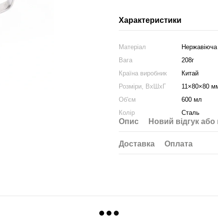
Характеристики
Матеріал
Нержавіюча
Вага
208г
Країна виробник
Китай
Розміри, ВхШхГ
11×80×80 м
Об'єм
600 мл
Колір
Сталь
Опис
Новий відгук або
Доставка
Оплата