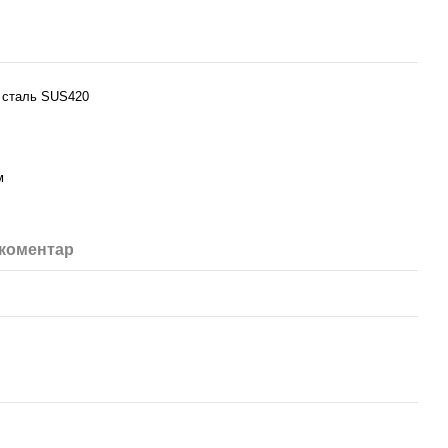
 сталь SUS420
м
 коментар