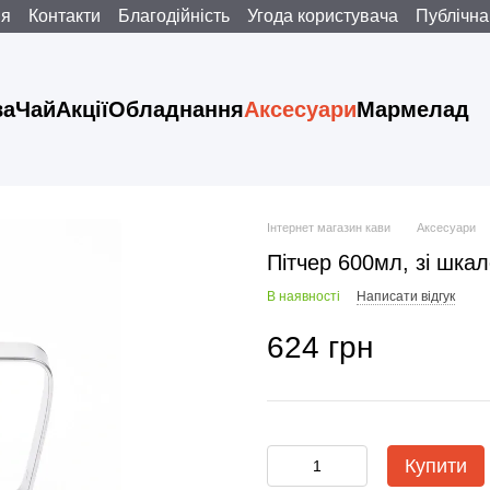
ня
Контакти
Благодійність
Угода користувача
Публічна
ва
Чай
Акції
Обладнання
Аксесуари
Мармелад
Інтернет магазин кави
Аксесуари
Пітчер 600мл, зі шкал
В наявності
Написати відгук
624 грн
Купити