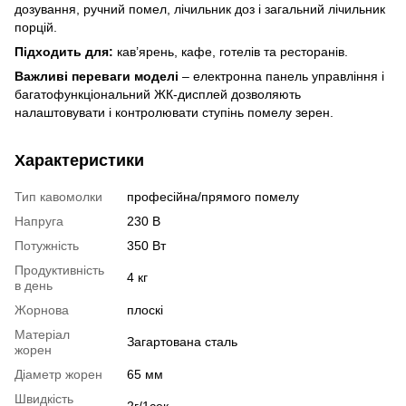
дозування, ручний помел, лічильник доз і загальний лічильник
порцій.
Підходить для:
кав’ярень, кафе, готелів та ресторанів.
Важливі переваги моделі
– електронна панель управління і
багатофункціональний ЖК-дисплей дозволяють
налаштовувати і контролювати ступінь помелу зерен.
Характеристики
Тип кавомолки
професійна/прямого помелу
Напруга
230 В
Потужність
350 Вт
Продуктивність
4 кг
в день
Жорнова
плоскі
Матеріал
Загартована сталь
жорен
Діаметр жорен
65 мм
Швидкість
2г/1сек