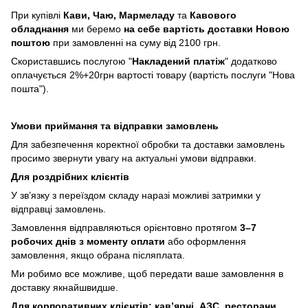
При купівлі
Кави,
Чаю, Мармеладу
та
Кавового
обладнання
ми беремо
на себе вартість доставки Новою
поштою
при замовленні на суму від 2100 грн.
Скориставшись послугою "
Накладений платіж
" додатково
оплачується 2%+20грн вартості товару (вартість послуги "Нова
пошта").
Умови приймання та відправки замовлень
Для забезпечення коректної обробки та доставки замовлень
просимо звернути увагу на актуальні умови відправки.
Для роздрібних клієнтів
У зв’язку з переїздом складу наразі можливі затримки у
відправці замовлень.
Замовлення відправляються орієнтовно протягом
3–7
робочих днів з моменту оплати
або оформлення
замовлення, якщо обрана післяплата.
Ми робимо все можливе, щоб передати ваше замовлення в
доставку якнайшвидше.
Для корпоративних клієнтів: кав’ярні, АЗС, ресторани,