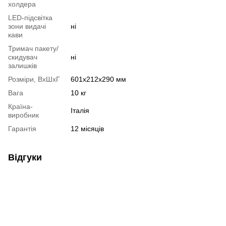
холдера
LED-підсвітка
зони видачі
ні
кави
Тримач пакету/
скидувач
ні
залишків
Розміри, ВхШхГ
601x212x290 мм
Вага
10 кг
Країна-
Італія
виробник
Гарантія
12 місяців
Відгуки