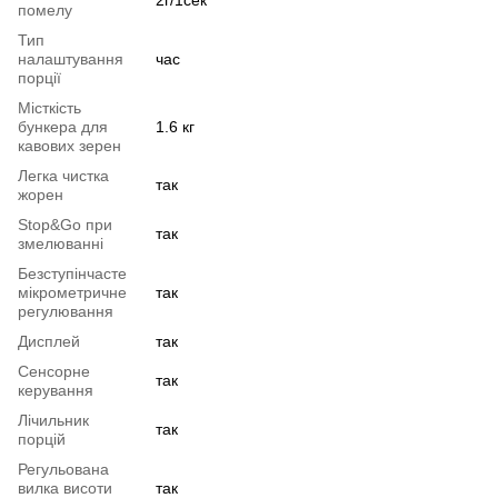
помелу
Тип
налаштування
час
порції
Місткість
бункера для
1.6 кг
кавових зерен
Легка чистка
так
жорен
Stop&Go при
так
змелюванні
Безступінчасте
мікрометричне
так
регулювання
Дисплей
так
Сенсорне
так
керування
Лічильник
так
порцій
Регульована
вилка висоти
так