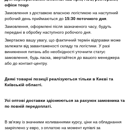
офіси тощо
Замовлення з доставкою власною логістикою на наступний
робочий день приймаються до
15:30 поточного дня
.
Замовлення, оформлені після зазначеного часу, будуть
передані в обробку наступного робочого дня.
Звертаємо вашу увагу, що фактичний термін відправки може
залежати від завантаженості складу та логістики. У разі
виникнення питань або необхідності уточнити статус
замовлення, будь ласка, звертайтеся до вашого менеджера
або до контакт-центру.
Деякі товарні позиції реалізуються тільки в Києві та
Київській області.
Усі оптові доставки здіснюються за рахунок замовника та
по повній передоплаті.
В зв'язку із значними коливаннями курсу, ціни на обладнання
закріплено у евро, з оплатою на момент купівлі за