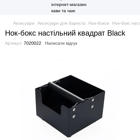
Аксесуари
Аксесуари для бариста
Нок-бокси
Нок-бокс нас
Нок-бокс настільний квадрат Black
Артикул:
7020022
Написати відгук