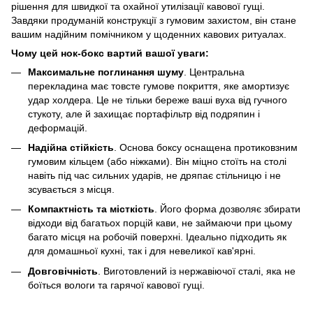
рішення для швидкої та охайної утилізації кавової гущі.
Завдяки продуманій конструкції з гумовим захистом, він стане
вашим надійним помічником у щоденних кавових ритуалах.
Чому цей нок-бокс вартий вашої уваги:
Максимальне поглинання шуму
. Центральна
перекладина має товсте гумове покриття, яке амортизує
удар холдера. Це не тільки береже ваші вуха від гучного
стукоту, але й захищає портафільтр від подряпин і
деформацій.
Надійна стійкість
. Основа боксу оснащена протиковзним
гумовим кільцем (або ніжками). Він міцно стоїть на столі
навіть під час сильних ударів, не дряпає стільницю і не
зсувається з місця.
Компактність та місткість
. Його форма дозволяє збирати
відходи від багатьох порцій кави, не займаючи при цьому
багато місця на робочій поверхні. Ідеально підходить як
для домашньої кухні, так і для невеликої кав'ярні.
Довговічність
. Виготовлений із нержавіючої сталі, яка не
боїться вологи та гарячої кавової гущі.