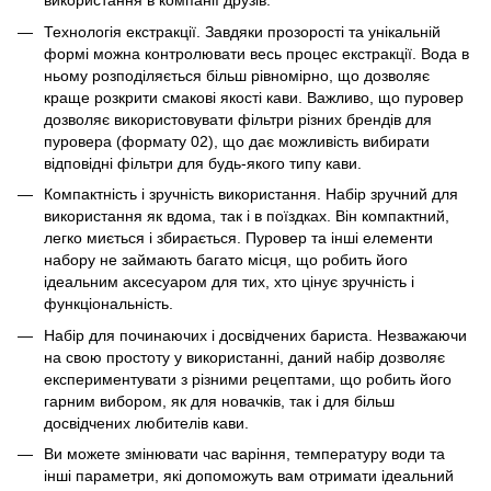
використання в компанії друзів.
Технологія екстракції. Завдяки прозорості та унікальній
формі можна контролювати весь процес екстракції. Вода в
ньому розподіляється більш рівномірно, що дозволяє
краще розкрити смакові якості кави. Важливо, що пуровер
дозволяє використовувати фільтри різних брендів для
пуровера (формату 02), що дає можливість вибирати
відповідні фільтри для будь-якого типу кави.
Компактність і зручність використання. Набір зручний для
використання як вдома, так і в поїздках. Він компактний,
легко миється і збирається. Пуровер та інші елементи
набору не займають багато місця, що робить його
ідеальним аксесуаром для тих, хто цінує зручність і
функціональність.
Набір для починаючих і досвідчених бариста. Незважаючи
на свою простоту у використанні, даний набір дозволяє
експериментувати з різними рецептами, що робить його
гарним вибором, як для новачків, так і для більш
досвідчених любителів кави.
Ви можете змінювати час варіння, температуру води та
інші параметри, які допоможуть вам отримати ідеальний