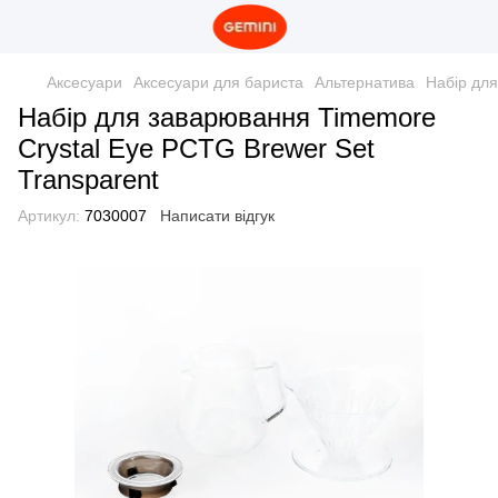
Аксесуари
Аксесуари для бариста
Альтернатива
Набір для
Набір для заварювання Timemore
Crystal Eye PCTG Brewer Set
Transparent
Артикул:
7030007
Написати відгук