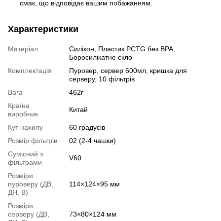
смак, що відповідає вашим побажанням.
Характеристики
Матеріал
Силікон, Пластик PCTG без BPA,
Боросилікатне скло
Комплектація
Пуровер, сервер 600мл, кришка для
серверу, 10 фільтрів
Вага
462г
Країна
Китай
виробник
Кут нахилу
60 градусів
Розмір фільтрів
02 (2-4 чашки)
Сумісний з
V60
фільтрами
Розміри
пуроверу (ДВ,
114×124×95 мм
ДН, В)
Розміри
серверу (ДВ,
73×80×124 мм