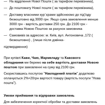
На відділення Нової Пошти ( за тарифом перевізника),
До поштомату Нової пошти ( за тарифом перевізника),
Доставку власними кур`єрами здійснюємо до під'їзду
безкоштовно від 3000 грн. Якщо сума замовлення менше
3000 грн - вартість доставки 250 грн. До 2100 грн -
доставка Новою Поштою за рахунок замовника
Самовивіз за адресою: м. Київ, вул. Антоновича ,172 (
безкоштовно) , (лише після дзвінка-
підтвердження)
При купівлі
Кави,
Чаю, Мармеладу
та
Кавового
обладнання
ми беремо
на себе вартість доставки Новою
поштою
при замовленні на суму від 2100 грн.
Скориставшись послугою "
Накладений платіж
" додатково
оплачується 2%+20грн вартості товару (вартість послуги "Нова
пошта").
Умови приймання та відправки замовлень
Для забезпечення коректної обробки та доставки замовлень