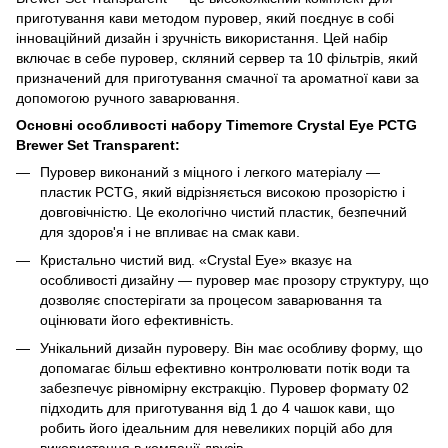
приготування кави методом пуровер, який поєднує в собі
інноваційний дизайн і зручність використання. Цей набір
включає в себе пуровер, скляний сервер та 10 фільтрів, який
призначений для приготування смачної та ароматної кави за
допомогою ручного заварювання.
Основні особливості набору Timemore Crystal Eye PCTG
Brewer Set Transparent:
Пуровер виконаний з міцного і легкого матеріалу —
пластик PCTG, який відрізняється високою прозорістю і
довговічністю. Це екологічно чистий пластик, безпечний
для здоров'я і не впливає на смак кави.
Кристально чистий вид. «Crystal Eye» вказує на
особливості дизайну — пуровер має прозору структуру, що
дозволяє спостерігати за процесом заварювання та
оцінювати його ефективність.
Унікальний дизайн пуроверу. Він має особливу форму, що
допомагає більш ефективно контролювати потік води та
забезпечує рівномірну екстракцію. Пуровер формату 02
підходить для приготування від 1 до 4 чашок кави, що
робить його ідеальним для невеликих порцій або для