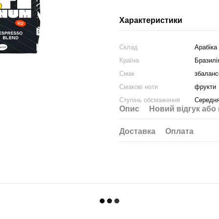
Характеристики
Склад
Арабіка
Країна
Бразилі
Смак
збаланс
Смакові ноти
фрукти
Ступінь обсмаження
Середн
Опис
Новий відгук або
Доставка
Оплата