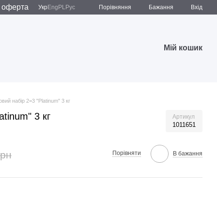
 оферта
Порівняння
Укр
Eng
PL
Рус
Бажання
Вхід
Мій кошик
вий набір 2=3 "Platinum" 3 кг
atinum" 3 кг
Артикул
1011651
грн
Порівняти
В бажання