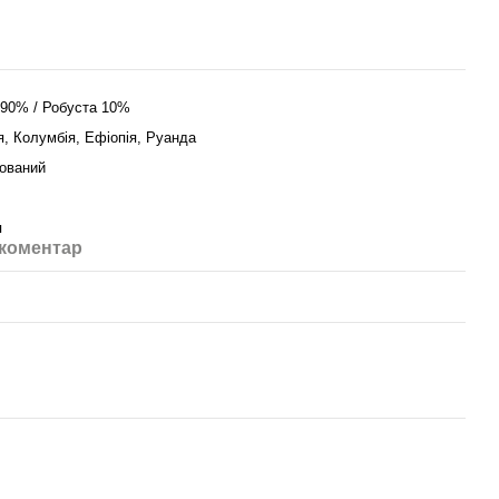
 90% / Робуста 10%
я, Колумбія, Ефіопія, Руанда
ований
я
 коментар