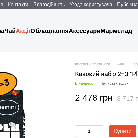
ня
Контакти
Благодійність
Угода користувача
Публічна
ва
Чай
Акції
Обладнання
Аксесуари
Мармелад
Інтернет магазин кави
Акції
Каво
Кавовий набір 2=3 "Pl
В наявності
Написати відгук
2 478 грн
3 717 
Купити