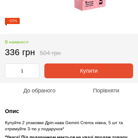
−33%
В наявності
336 грн
504 грн
Купити
До обраного
Порівняти
Опис
Купуйте 2 упаковки Дріп-кава Gemini Crema ніжна, 5 шт та
отримуйте 3-тю у подарунок*
*Увага! Під подарунком мається на увазі продаж товару