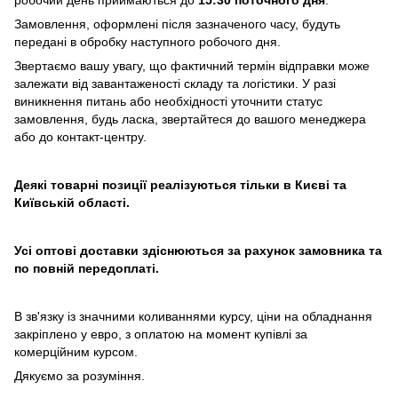
робочий день приймаються до
15:30 поточного дня
.
Замовлення, оформлені після зазначеного часу, будуть
передані в обробку наступного робочого дня.
Звертаємо вашу увагу, що фактичний термін відправки може
залежати від завантаженості складу та логістики. У разі
виникнення питань або необхідності уточнити статус
замовлення, будь ласка, звертайтеся до вашого менеджера
або до контакт-центру.
Деякі товарні позиції реалізуються тільки в Києві та
Київській області.
Усі оптові доставки здіснюються за рахунок замовника та
по повній передоплаті.
В зв'язку із значними коливаннями курсу, ціни на обладнання
закріплено у евро, з оплатою на момент купівлі за
комерційним курсом.
Дякуємо за розуміння.