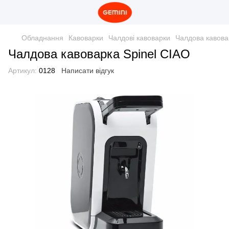
Обладнання
Кавоварки
Чалдові кавоварки
Чалдова кавова
Чалдова кавоварка Spinel CIAO
Артикул:
0128
Написати відгук