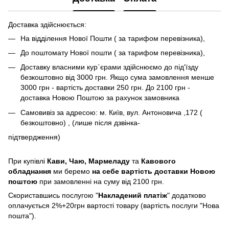
Доставка здійснюється:
На відділення Нової Пошти ( за тарифом перевізника),
До поштомату Нової пошти ( за тарифом перевізника),
Доставку власними кур`єрами здійснюємо до під'їзду
безкоштовно від 3000 грн. Якщо сума замовлення менше
3000 грн - вартість доставки 250 грн. До 2100 грн -
доставка Новою Поштою за рахунок замовника
Самовивіз за адресою: м. Київ, вул. Антоновича ,172 (
безкоштовно) , (лише після дзвінка-
підтвердження)
При купівлі
Кави,
Чаю, Мармеладу
та
Кавового
обладнання
ми беремо
на себе вартість доставки Новою
поштою
при замовленні на суму від 2100 грн.
Скориставшись послугою "
Накладений платіж
" додатково
оплачується 2%+20грн вартості товару (вартість послуги "Нова
пошта").