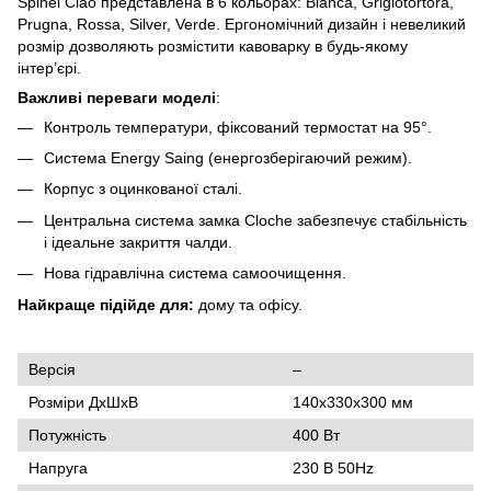
Spinel Ciao представлена в 6 кольорах: Bianca, Grigiotortora,
Prugna, Rossa, Silver, Verde. Ергономічний дизайн і невеликий
розмір дозволяють розмістити кавоварку в будь-якому
інтер’єрі.
Важливі переваги моделі
:
Контроль температури, фіксований термостат на 95°.
Система Energy Saing (енергозберігаючий режим).
Корпус з оцинкованої сталі.
Центральна система замка Cloche забезпечує стабільність
і ідеальне закриття чалди.
Нова гідравлічна система самоочищення.
Найкраще підійде для:
дому та офісу.
Версія
–
Розміри ДxШxВ
140x330x300 мм
Потужність
400 Вт
Напруга
230 В 50Hz