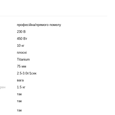
професійна/прямого помелу
230 В
450 Вт
10 кг
плоскі
Titanium
75 мм
2.5-3.0г/1сек
вага
ерен
1.5 кг
так
так
так