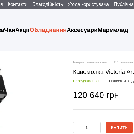
ня
Контакти
Благодійність
Угода користувача
Публічна
ва
Чай
Акції
Обладнання
Аксесуари
Мармелад
Інтернет магазин кави
Обладнання
Кавомолка Victoria A
Передзамовлення
Написати відг
120 640 грн
Купити