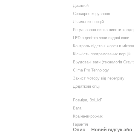
Дисплей
Сенсорне керування
Лічильник порцій
Регульована вилка висоти холде
LED-підсвітка зони видачі кави
Контроль відстані жорен в мікро
Кількість програмованих порцій
Вбудовані ваги (технологія Gravit
Clima Pro Tehnology
Захист мотору від перегріву
Додаткові опції
Розміри, ВхШхГ
Вага
Країна-виробник
Гарантія
Опис
Новий відгук або