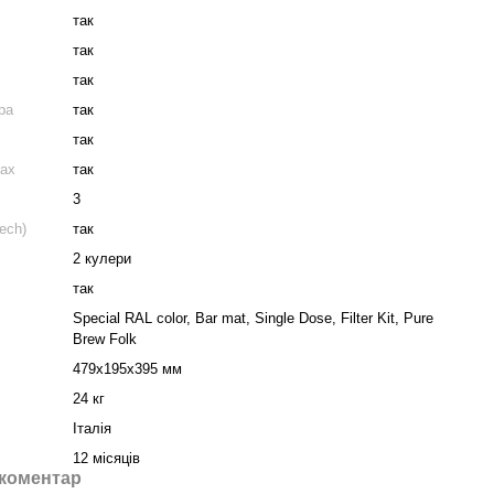
так
так
так
ра
так
так
нах
так
3
ech)
так
2 кулери
так
Special RAL color, Bar mat, Single Dose, Filter Kit, Pure
Brew Folk
479x195x395 мм
24 кг
Італія
12 місяців
 коментар