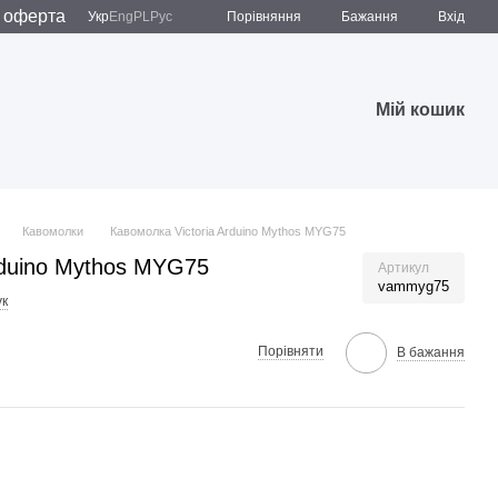
 оферта
Порівняння
Укр
Eng
PL
Рус
Бажання
Вхід
Мій кошик
Кавомолки
Кавомолка Victoria Arduino Mythos MYG75
rduino Mythos MYG75
Артикул
vammyg75
ук
Порівняти
В бажання