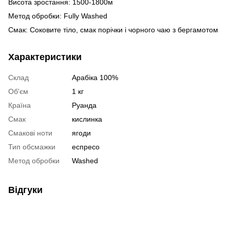
Висота зростання: 1500-1800м
Метод обробки: Fully Washed
Смак: Соковите тіло, смак порічки і чорного чаю з бергамотом
Характеристики
Склад
Арабіка 100%
Об'єм
1 кг
Країна
Руанда
Смак
кислинка
Смакові ноти
ягоди
Тип обсмажки
еспресо
Метод обробки
Washed
Відгуки