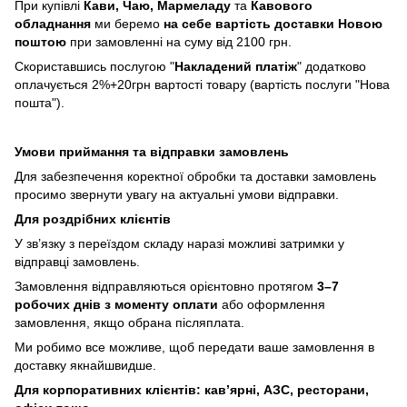
При купівлі
Кави,
Чаю, Мармеладу
та
Кавового
обладнання
ми беремо
на себе вартість доставки Новою
поштою
при замовленні на суму від 2100 грн.
Скориставшись послугою "
Накладений платіж
" додатково
оплачується 2%+20грн вартості товару (вартість послуги "Нова
пошта").
Умови приймання та відправки замовлень
Для забезпечення коректної обробки та доставки замовлень
просимо звернути увагу на актуальні умови відправки.
Для роздрібних клієнтів
У зв’язку з переїздом складу наразі можливі затримки у
відправці замовлень.
Замовлення відправляються орієнтовно протягом
3–7
робочих днів з моменту оплати
або оформлення
замовлення, якщо обрана післяплата.
Ми робимо все можливе, щоб передати ваше замовлення в
доставку якнайшвидше.
Для корпоративних клієнтів: кав’ярні, АЗС, ресторани,