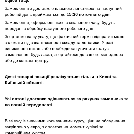
офіси тощо
Замовлення з доставкою власною логістикою на наступний
робочий день приймаються до
15:30 поточного дня
.
Замовлення, оформлені після зазначеного часу, будуть
передані в обробку наступного робочого дня.
Звертаємо вашу увагу, що фактичний термін відправки може
залежати від завантаженості складу та логістики. У разі
виникнення питань або необхідності уточнити статус
замовлення, будь ласка, звертайтеся до вашого менеджера
або до контакт-центру.
Деякі товарні позиції реалізуються тільки в Києві та
Київській області.
Усі оптові доставки здіснюються за рахунок замовника та
по повній передоплаті.
В зв'язку із значними коливаннями курсу, ціни на обладнання
закріплено у евро, з оплатою на момент купівлі за
комерційним курсом.