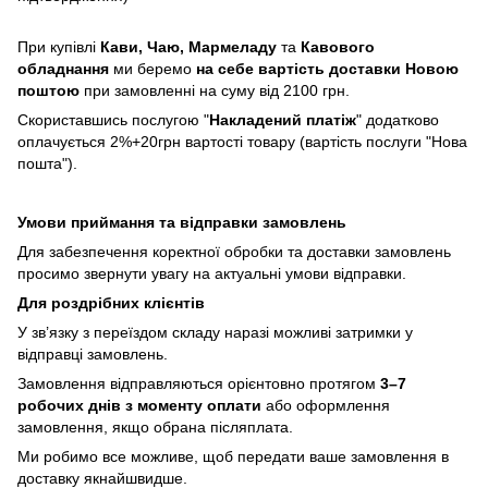
При купівлі
Кави,
Чаю, Мармеладу
та
Кавового
обладнання
ми беремо
на себе вартість доставки Новою
поштою
при замовленні на суму від 2100 грн.
Скориставшись послугою "
Накладений платіж
" додатково
оплачується 2%+20грн вартості товару (вартість послуги "Нова
пошта").
Умови приймання та відправки замовлень
Для забезпечення коректної обробки та доставки замовлень
просимо звернути увагу на актуальні умови відправки.
Для роздрібних клієнтів
У зв’язку з переїздом складу наразі можливі затримки у
відправці замовлень.
Замовлення відправляються орієнтовно протягом
3–7
робочих днів з моменту оплати
або оформлення
замовлення, якщо обрана післяплата.
Ми робимо все можливе, щоб передати ваше замовлення в
доставку якнайшвидше.