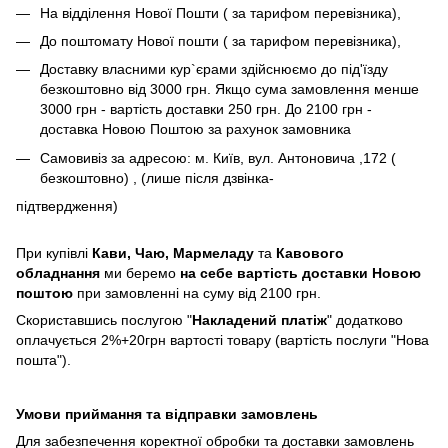
На відділення Нової Пошти ( за тарифом перевізника),
До поштомату Нової пошти ( за тарифом перевізника),
Доставку власними кур`єрами здійснюємо до під'їзду
безкоштовно від 3000 грн. Якщо сума замовлення менше
3000 грн - вартість доставки 250 грн. До 2100 грн -
доставка Новою Поштою за рахунок замовника
Самовивіз за адресою: м. Київ, вул. Антоновича ,172 (
безкоштовно) , (лише після дзвінка-
підтвердження)
При купівлі
Кави,
Чаю, Мармеладу
та
Кавового
обладнання
ми беремо
на себе вартість доставки Новою
поштою
при замовленні на суму від 2100 грн.
Скориставшись послугою "
Накладений платіж
" додатково
оплачується 2%+20грн вартості товару (вартість послуги "Нова
пошта").
Умови приймання та відправки замовлень
Для забезпечення коректної обробки та доставки замовлень