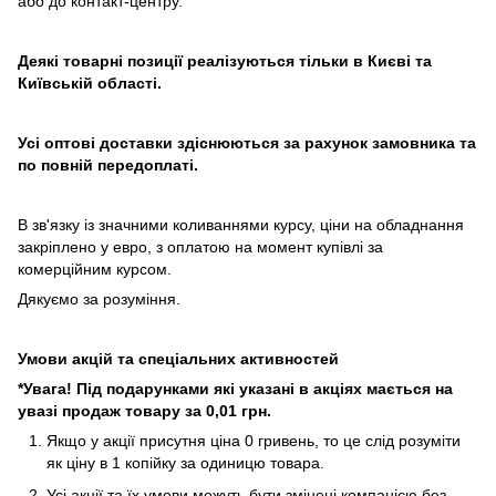
або до контакт-центру.
Деякі товарні позиції реалізуються тільки в Києві та
Київській області.
Усі оптові доставки здіснюються за рахунок замовника та
по повній передоплаті.
В зв'язку із значними коливаннями курсу, ціни на обладнання
закріплено у евро, з оплатою на момент купівлі за
комерційним курсом.
Дякуємо за розуміння.
Умови акцій та спеціальних активностей
*Увага! Під подарунками які указані в акціях мається на
увазі продаж товару за 0,01 грн.
Якщо у акції присутня ціна 0 гривень, то це слід розуміти
як ціну в 1 копійку за одиницю товара.
Усі акції та їх умови можуть бути змінені компанією без