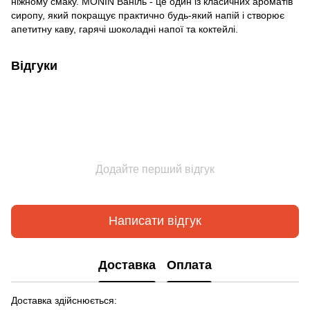
ніжному смаку. MONIN Ваніль - це один із класичних ароматів
сиропу, який покращує практично будь-який напій і створює
апетитну каву, гарячі шоколадні напої та коктейлі.
Відгуки
Додайте перший відгук
Написати відгук
Доставка
Оплата
Доставка здійснюється: