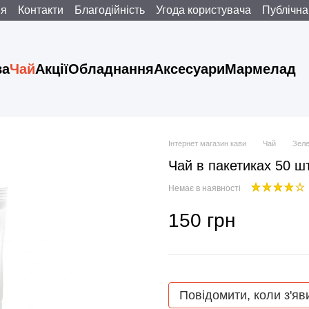
ня
Контакти
Благодійність
Угода користувача
Публічна
ва
Чай
Акції
Обладнання
Аксесуари
Мармелад
Інтернет магазин кави
Чай
Зел
Чай в пакетиках 50 ш
Немає в наявності
150 грн
Повідомити, коли з'яв