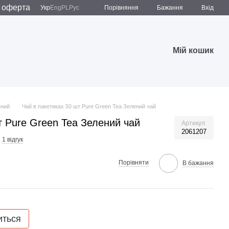
 оферта
Порівняння
Укр
Eng
PL
Рус
Бажання
Вхід
Мій кошик
ений
Чай в пакетиках 50 шт Pure Green Tea Зелений чай
т Pure Green Tea Зелений чай
Артикул
2061207
1 відгук
Порівняти
В бажання
иться