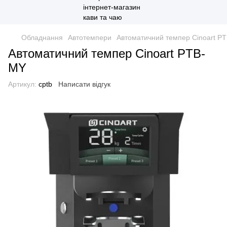
Обладнання
Автотемпери
Автоматичний темпер Cinoart P
Автоматичний темпер Cinoart PTB-
MY
Артикул:
cptb
Написати відгук