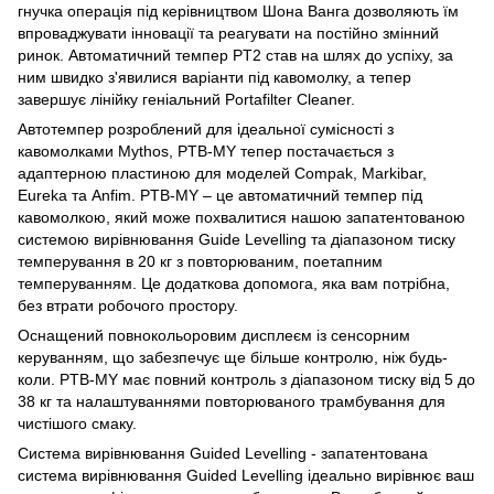
гнучка операція під керівництвом Шона Ванга дозволяють їм
впроваджувати інновації та реагувати на постійно змінний
ринок. Автоматичний темпер PT2 став на шлях до успіху, за
ним швидко з'явилися варіанти під кавомолку, а тепер
завершує лінійку геніальний Portafilter Cleaner.
Автотемпер розроблений для ідеальної сумісності з
кавомолками Mythos, PTB-MY тепер постачається з
адаптерною пластиною для моделей Compak, Markibar,
Eureka та Anfim. PTB-MY – це автоматичний темпер під
кавомолкою, який може похвалитися нашою запатентованою
системою вирівнювання Guide Levelling та діапазоном тиску
темперування в 20 кг з повторюваним, поетапним
темперуванням. Це додаткова допомога, яка вам потрібна,
без втрати робочого простору.
Оснащений повнокольоровим дисплеєм із сенсорним
керуванням, що забезпечує ще більше контролю, ніж будь-
коли. PTB-MY має повний контроль з діапазоном тиску від 5 до
38 кг та налаштуваннями повторюваного трамбування для
чистішого смаку.
Система вирівнювання Guided Levelling - запатентована
система вирівнювання Guided Levelling ідеально вирівнює ваш