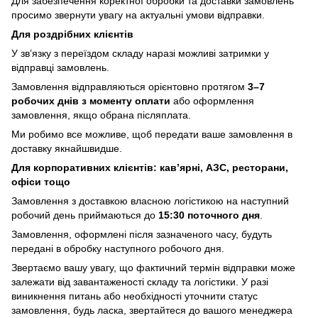
Для забезпечення коректної обробки та доставки замовлень
просимо звернути увагу на актуальні умови відправки.
Для роздрібних клієнтів
У зв’язку з переїздом складу наразі можливі затримки у
відправці замовлень.
Замовлення відправляються орієнтовно протягом
3–7
робочих днів з моменту оплати
або оформлення
замовлення, якщо обрана післяплата.
Ми робимо все можливе, щоб передати ваше замовлення в
доставку якнайшвидше.
Для корпоративних клієнтів: кав’ярні, АЗС, ресторани,
офіси тощо
Замовлення з доставкою власною логістикою на наступний
робочий день приймаються до
15:30 поточного дня
.
Замовлення, оформлені після зазначеного часу, будуть
передані в обробку наступного робочого дня.
Звертаємо вашу увагу, що фактичний термін відправки може
залежати від завантаженості складу та логістики. У разі
виникнення питань або необхідності уточнити статус
замовлення, будь ласка, звертайтеся до вашого менеджера