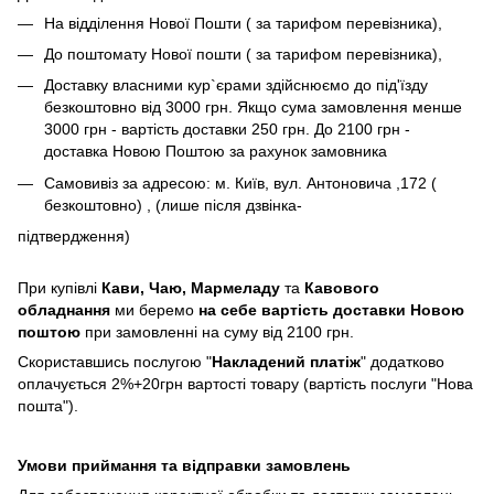
На відділення Нової Пошти ( за тарифом перевізника),
До поштомату Нової пошти ( за тарифом перевізника),
Доставку власними кур`єрами здійснюємо до під'їзду
безкоштовно від 3000 грн. Якщо сума замовлення менше
3000 грн - вартість доставки 250 грн. До 2100 грн -
доставка Новою Поштою за рахунок замовника
Самовивіз за адресою: м. Київ, вул. Антоновича ,172 (
безкоштовно) , (лише після дзвінка-
підтвердження)
При купівлі
Кави,
Чаю, Мармеладу
та
Кавового
обладнання
ми беремо
на себе вартість доставки Новою
поштою
при замовленні на суму від 2100 грн.
Скориставшись послугою "
Накладений платіж
" додатково
оплачується 2%+20грн вартості товару (вартість послуги "Нова
пошта").
Умови приймання та відправки замовлень