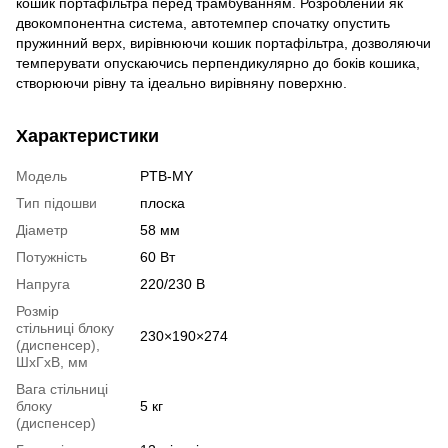
кошик портафільтра перед трамбуванням. Розроблений як
двокомпонентна система, автотемпер спочатку опустить
пружинний верх, вирівнюючи кошик портафільтра, дозволяючи
темперувати опускаючись перпендикулярно до боків кошика,
створюючи рівну та ідеально вирівняну поверхню.
Характеристики
Модель
PTB-MY
Тип підошви
плоска
Діаметр
58 мм
Потужність
60 Вт
Напруга
220/230 В
Розмір
стільниці блоку
230×190×274
(диспенсер),
ШхГхВ, мм
Вага стільниці
блоку
5 кг
(диспенсер)