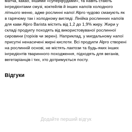
матча, какао, іншими «суперфудами», та навіть стають
інгредієнтами смузі, коктейлів й інших напоїв холодного
літнього меню, адже рослинні напої Alpro чудово смакують як
в гарячому так і холодному вигляді. Лінійка рослинних напоїв
для кави Alpro Barista містить від 1,2 до 1,9% жиру. Жири у
складі продукту походять від використовуваної рослинної
сировини (горіхів чи зерен). Наприклад, у мигдальному напої
присутні ненасичені жирні кислоти. Всі продукти Alpro створені
на рослинній основі, не містять лактози та будь-яких інших
інгредієнтів тваринного походження, підходять для веганів,
вегетаріанців і тих, хто дотримується посту.
Відгуки
Додайте перший відгук