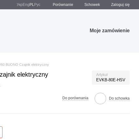
Porównanie
Укр
Eng
PL
Рус
Schowek
Zaloguj się
Moje zamówienie
60 BUONO Czajnik elektryczny
jnik elektryczny
Artykuł
EVKB-80E-HSV
ę
Do porównania
Do schowka