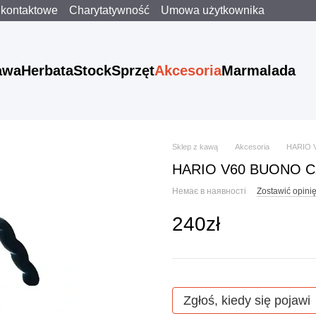
 kontaktowe
Charytatywność
Umowa użytkownika
awa
Herbata
Stock
Sprzęt
Akcesoria
Marmalada
Sklep z kawą
Akcesoria
HARIO V
HARIO V60 BUONO Cza
Немає в наявності
Zostawić opini
240zł
Zgłoś, kiedy się pojawi