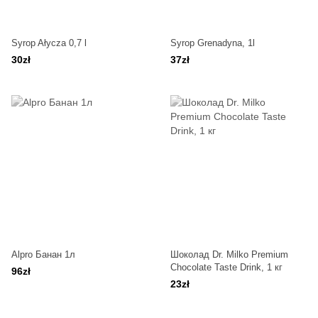
Syrop Ałycza 0,7 l
Syrop Grenadyna, 1l
30zł
37zł
Alpro Банан 1л
Шоколад Dr. Milko Premium
Chocolate Taste Drink, 1 кг
96zł
23zł