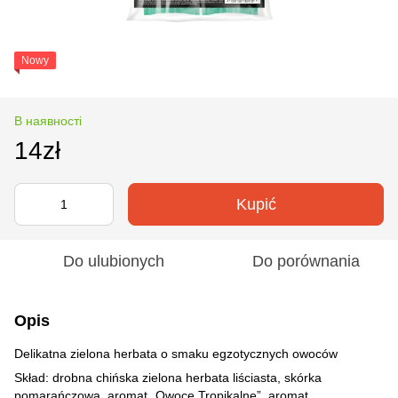
Nowy
В наявності
14zł
Kupić
Do ulubionych
Do porównania
Opis
Delikatna zielona herbata o smaku egzotycznych owoców
Skład: drobna chińska zielona herbata liściasta, skórka
pomarańczowa, aromat „Owoce Tropikalne”, aromat